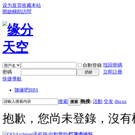
设为首页
收藏本站
開啟輔助訪問
找回密碼
自動登錄
密碼
立即註冊
登錄
快捷導航
随缘吧
BBS
搜索
熱搜:
活動
交友
discuz
搜索
抱歉，您尚未登錄，沒有
|
Archiver
|
手机版
|
自動贊助
|
扛攻击论坛