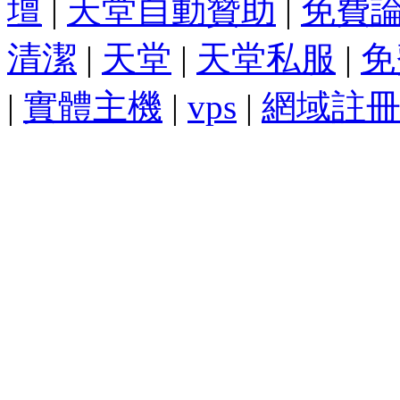
壇
|
天堂自動贊助
|
免費
清潔
|
天堂
|
天堂私服
|
免
|
實體主機
|
vps
|
網域註