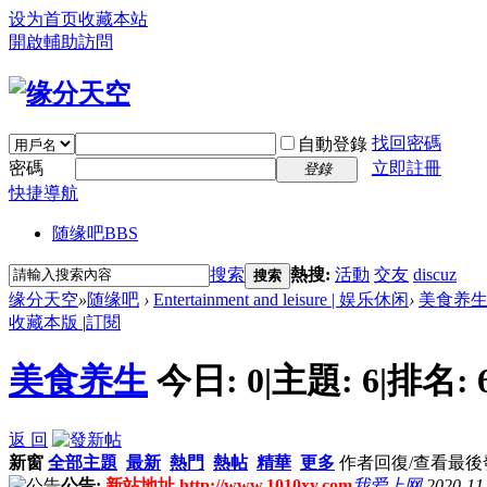
设为首页
收藏本站
開啟輔助訪問
找回密碼
自動登錄
密碼
立即註冊
登錄
快捷導航
随缘吧
BBS
搜索
熱搜:
活動
交友
discuz
搜索
缘分天空
»
随缘吧
›
Entertainment and leisure | 娱乐休闲
›
美食养
收藏本版
|
訂閱
美食养生
今日:
0
|
主題:
6
|
排名:
返 回
新窗
全部主題
最新
熱門
熱帖
精華
更多
作者
回復/查看
最後
公告:
新站地址 http://www.1010xy.com
我爱上网
2020-11