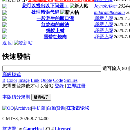
您可以提出以下问题：
JoynobAkter
2024-
处理错误代码
mdarafathossain
2
一段养生的顺口溜
我爱上网
2020-7-
红烧肉的做法
我爱上网
2020-7-
蚂蚁上树
我爱上网
2020-7-
雪碧红烧肉
我爱上网
2020-7-
返 回
快速發帖
還可輸入
80
高級模式
B
Color
Image
Link
Quote
Code
Smilies
您需要登錄後才可以發帖
登錄
|
立即註冊
本版積分規則
發表帖子
|
Archiver
|
手机版
|
自動贊助
|
扛攻击论坛
GMT+8, 2026-8-7 14:00
抗攻擊
by
GameHost
X3.4
Licensed