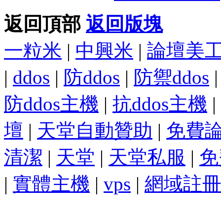
返回頂部
返回版塊
一粒米
|
中興米
|
論壇美
|
ddos
|
防ddos
|
防禦ddos
防ddos主機
|
抗ddos主機
|
壇
|
天堂自動贊助
|
免費
清潔
|
天堂
|
天堂私服
|
免
|
實體主機
|
vps
|
網域註