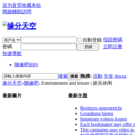
设为首页
收藏本站
開啟輔助訪問
找回密碼
自動登錄
密碼
立即註冊
登錄
快捷導航
随缘吧
BBS
搜索
熱搜:
活動
交友
discuz
搜索
缘分天空
»
随缘吧
›
Entertainment and leisure | 娱乐休闲
最新圖片
最新主題
Besitzers unterstreicht
Gestaltung bieten
Instagram volgers kopen
Each bookmaker may offer dif
This campaign uses video to 