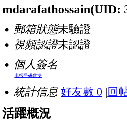
mdarafathossain
(UID: 
郵箱狀態
未驗證
視頻認證
未認證
個人簽名
电报号码数据
統計信息
好友數 0
|
回帖
活躍概況