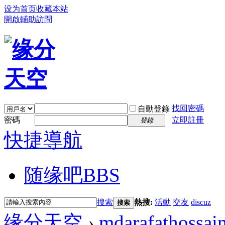
设为首页
收藏本站
開啟輔助訪問
找回密碼
自動登錄
密碼
立即註冊
登錄
快捷導航
随缘吧
BBS
搜索
熱搜:
活動
交友
discuz
搜索
缘分天空
›
mdarafathossai