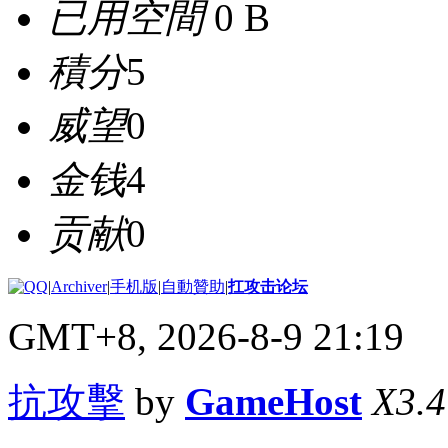
已用空間
0 B
積分
5
威望
0
金钱
4
贡献
0
|
Archiver
|
手机版
|
自動贊助
|
扛攻击论坛
GMT+8, 2026-8-9 21:19
抗攻擊
by
GameHost
X3.4