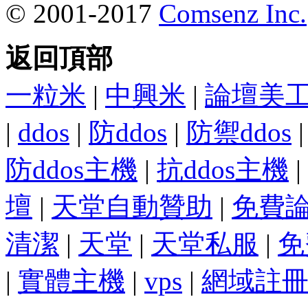
© 2001-2017
Comsenz Inc.
返回頂部
一粒米
|
中興米
|
論壇美
|
ddos
|
防ddos
|
防禦ddos
防ddos主機
|
抗ddos主機
|
壇
|
天堂自動贊助
|
免費
清潔
|
天堂
|
天堂私服
|
免
|
實體主機
|
vps
|
網域註